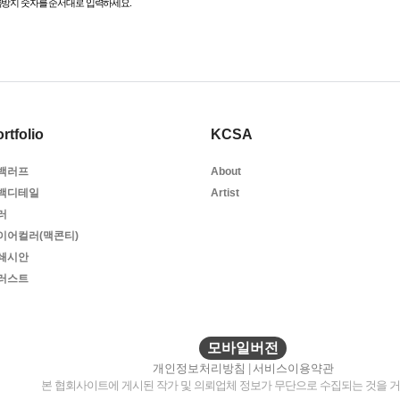
방지 숫자를 순서대로 입력하세요.
rtfolio
KCSA
백러프
About
백디테일
Artist
러
이어컬러(맥콘티)
쇄시안
러스트
모바일버전
개인정보처리방침
|
서비스이용약관
본 협회사이트에 게시된 작가 및 의뢰업체 정보가 무단으로 수집되는 것을 