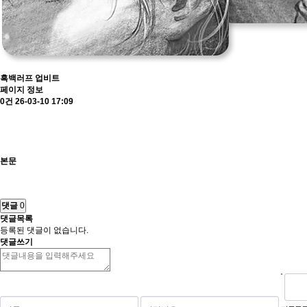
흑백러프
업비트
페이지 정보
0건
26-03-10 17:09
본문
댓글
0
댓글목록
등록된 댓글이 없습니다.
댓글쓰기
숫자음성듣기
새로고침