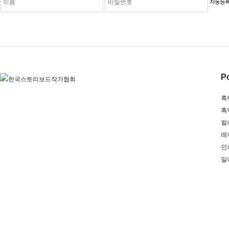
자동등록
Po
흑
흑
컬
레
인
일