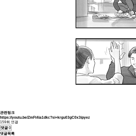
관련링크
https://youtu.be/ZmFt4ia1dkc?si=krgu03gC0x3ipyez
159회 연결
댓글
0
댓글목록