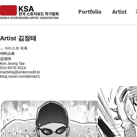
Portfolio
Artist
Artist 김정태
← 아티스트 목록
아티스트
김정태
Kim Jeong Tae
010-9476-3014
marbling@entercredit.kr
blog.naver.com/dpman1