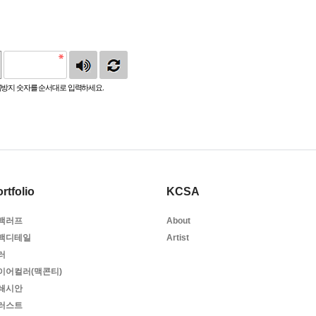
방지 숫자를 순서대로 입력하세요.
rtfolio
KCSA
백러프
About
백디테일
Artist
러
이어컬러(맥콘티)
쇄시안
러스트