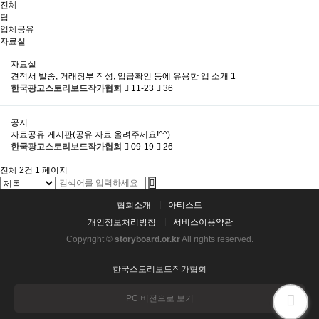
전체
팁
업체공유
자료실
자료실
견적서 발송, 거래장부 작성, 입급확인 등에 유용한 앱 소개
1
한국광고스토리보드작가협회
11-23
36
공지
자료공유 게시판(공유 자료 올려주세요!^^)
한국광고스토리보드작가협회
09-19
26
전체 2건
1 페이지
협회소개
아티스트
개인정보처리방침
서비스이용약관
Copyright ©
storyboard.or.kr
All rights reserved.
한국스토리보드작가협회
PC 버전으로 보기