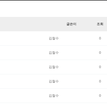
글쓴이
조회
김철수
0
김철수
0
김철수
0
김철수
0
김철수
0