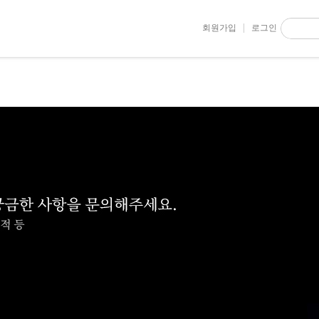
회원가입
로그인