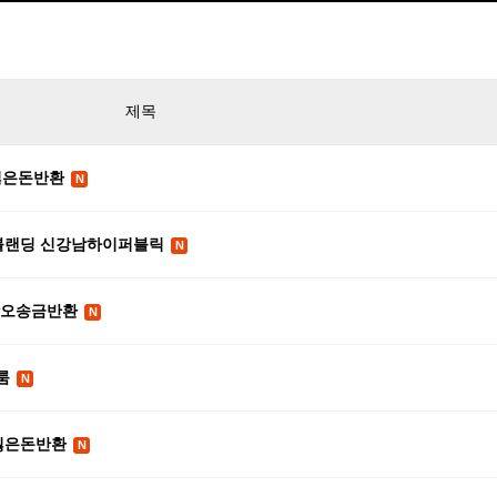
제목
토잃은돈반환
N
남블랜딩 신강남하이퍼블릭
N
토착오송금반환
N
덤룸
N
트잃은돈반환
N