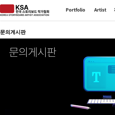
Portfolio
Artist
문의게시판