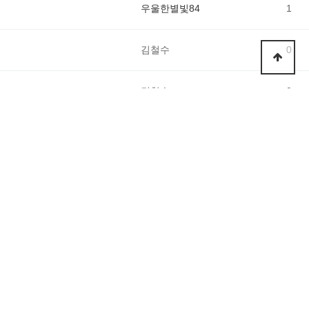
우울한별빛84
1
김철수
0
김철수
0
김철수
0
김철수
0
김철수
0
김철수
0
김철수
0