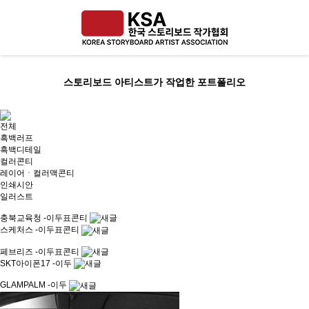
스토리보드 아티스트가 작업한 포트폴리오
전체
흑백러프
흑백디테일
컬러콘티
레이어ㆍ컬러맥콘티
인쇄시안
일러스트
충북교육청 -이두표콘티
스케처스 -이두표콘티
페브리즈 -이두표콘티
SKT아이폰17 -이두
GLAMPALM -이두