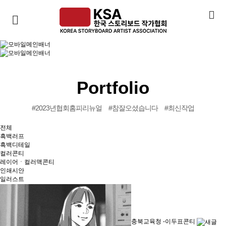
Portfolio
#2023년협회홈피리뉴얼
#참잘오셨습니다
#최신작업
전체
흑백러프
흑백디테일
컬러콘티
레이어ㆍ컬러맥콘티
인쇄시안
일러스트
충북교육청 -이두표콘티