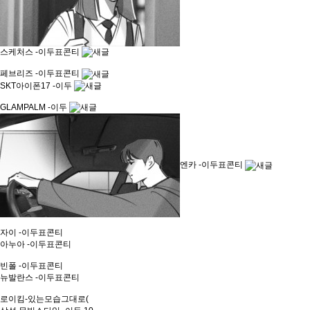
스케처스 -이두표콘티
페브리즈 -이두표콘티
SKT아이폰17 -이두
GLAMPALM -이두
엔카 -이두표콘티
자이 -이두표콘티
아누아 -이두표콘티
빈폴 -이두표콘티
뉴발란스 -이두표콘티
로이킴-있는모습그대로(