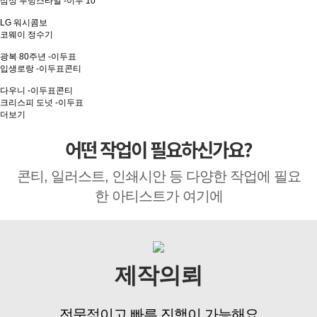
삼성 무빙스타일 -이두
10
LG 워시콤보
코웨이 정수기
광복 80주년 -이두표
입생로랑 -이두표콘티
다우니 -이두표콘티
크리스피 도넛 -이두표
더보기
어떤 작업이 필요하신가요?
콘티, 일러스트, 인쇄시안 등 다양한 작업에 필요
한 아티스트가 여기에
제작의뢰
전문적이고 빠른 진행이 가능해요