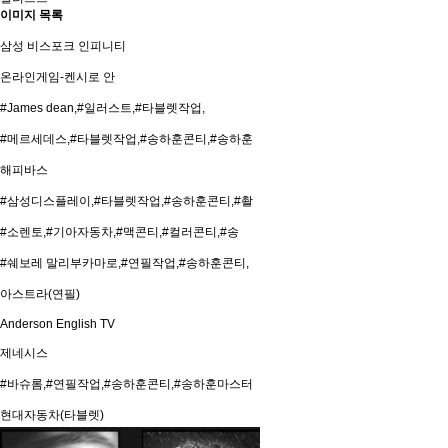
이미지 목록
삼성 비스포크 인피니티
온라인게임-켄시로 안
#James dean,#일러스트,#타블렛작업,
#메르세데스,#타블렛작업,#송하훈콘티,#송하훈
해피바스
#삼성디스플레이,#타블렛작업,#송하훈콘티,#촬
#소렌토,#기아자동차,#맥콘티,#컬러콘티,#송
#쉐보레 말리부카마로,#연필작업,#송하훈콘티,
아스트라(연필)
Anderson English TV
제네시스
#바슈롬,#연필작업,#송하훈콘티,#송하훈마스터
현대자동차(타블렛)