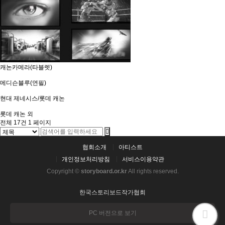
캐논카메라(타블렛)
메디슨블루(연필)
현대 제네시스/롯데 캐논
롯데 캐논 외
전체 17건
1 페이지
협회소개
아티스트
개인정보처리방침
서비스이용약관
Copyright ©
storyboard.or.kr
All rights reserved.
한국스토리보드작가협회
PC 버전으로 보기